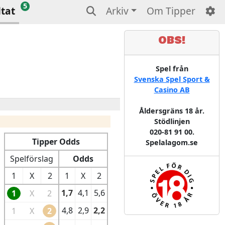
5
ltat
Arkiv
Om Tipper
OBS!
Spel från
Svenska Spel Sport &
Casino AB
Åldersgräns 18 år.
Stödlinjen
020-81 91 00.
Tipper Odds
Oddsmixen
Spelalagom.se
Spelförslag
Odds
Spelförslag
Odds
1
X
2
1
X
2
1
X
2
1
X
2
1,7
4,1
5,6
2,1
3,3
4,8
1
X
2
1
X
2
4,8
2,9
2,2
3,3
2,9
2,8
1
X
2
1
X
2