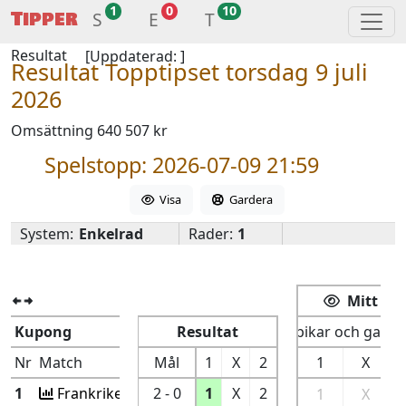
1
0
10
Tipper
S
E
T
Resultat
[Uppdaterad:
]
Resultat Topptipset torsdag 9 juli
2026
Omsättning 640 507 kr
Spelstopp: 2026-07-09 21:59
Visa
Gardera
System:
Enkelrad
Rader:
1
Mitt spe
Kupong
Resultat
Spikar och garde
Nr
Match
Mål
1
X
2
1
X
1
Frankrike-Marocko
2 - 0
1
X
2
1
X