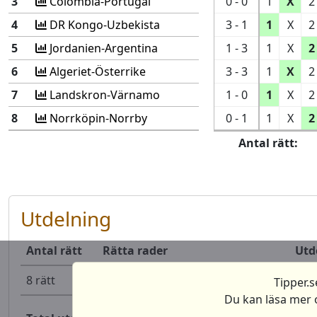
3
Colombia-Portugal
0 - 0
1
X
2
4
DR Kongo-Uzbekista
3 - 1
1
X
2
5
Jordanien-Argentina
1 - 3
1
X
2
6
Algeriet-Österrike
3 - 3
1
X
2
7
Landskron-Värnamo
1 - 0
1
X
2
8
Norrköpin-Norrby
0 - 1
1
X
2
Antal rätt:
Utdelning
Antal rätt
Rätta rader
Utd
8 rätt
459
Tipper.s
Du kan läsa mer 
366