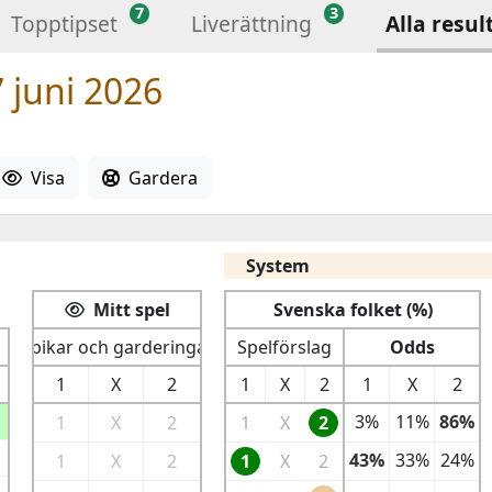
7
3
Topptipset
Liverättning
Alla resul
 juni 2026
Visa
Gardera
System
Mitt spel
Svenska folket (%)
Spikar och garderingar
Spelförslag
Odds
1
X
2
1
X
2
1
X
2
3%
11%
86%
1
X
2
1
X
2
43%
33%
24%
1
X
2
1
X
2