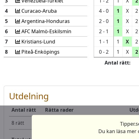
3
Venezuela-Turkiet
1 - 2
1
X
2
4
Curacao-Aruba
4 - 0
1
X
2
5
Argentina-Honduras
2 - 0
1
X
2
6
AFC Malmö-Eskilsmin
2 - 1
1
X
2
7
Kristians-Lund
1 - 1
1
X
2
8
Piteå-Enköpings
0 - 2
1
X
2
Antal rätt:
Utdelning
Antal rätt
Rätta rader
Utd
8 rätt
781
Tipper.s
Du kan läsa mer 
97