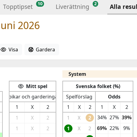
10
2
Topptipset
Liverättning
Alla resu
juni 2026
Visa
Gardera
System
Mitt spel
Svenska folket (%)
Spikar och garderingar
Spelförslag
Odds
1
X
2
1
X
2
1
X
2
34%
27%
39%
1
X
2
1
X
2
69%
22%
9%
1
X
2
1
X
2