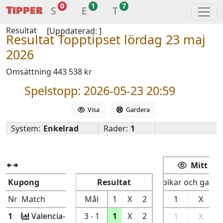
0
1
7
Tipper
S
E
T
Resultat
[Uppdaterad:
]
Resultat Topptipset lördag 23 maj
2026
Omsättning 443 538 kr
Spelstopp: 2026-05-23 20:59
Visa
Gardera
System:
Enkelrad
Rader:
1
Mitt spe
Kupong
Resultat
Spikar och garde
Nr
Match
Mål
1
X
2
1
X
1
Valencia-Barcelona
3 - 1
1
X
2
1
X