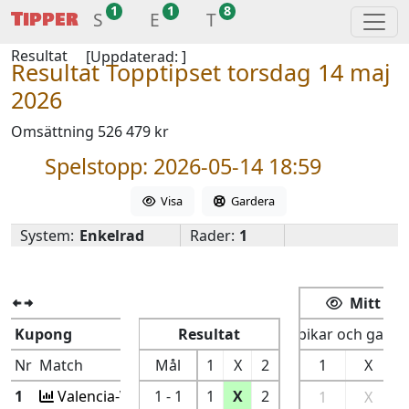
1
1
8
Tipper
S
E
T
Resultat
[Uppdaterad:
]
Resultat Topptipset torsdag 14 maj
2026
Omsättning 526 479 kr
Spelstopp: 2026-05-14 18:59
Visa
Gardera
System:
Enkelrad
Rader:
1
Mitt spe
Kupong
Resultat
Spikar och garde
Nr
Match
Mål
1
X
2
1
X
1
Valencia-Vallecano
1 - 1
1
X
2
1
X