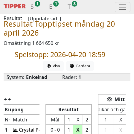
1
1
8
Tipper
S
E
T
Resultat
[Uppdaterad:
]
Resultat Topptipset måndag 20
april 2026
Omsättning 1 664 650 kr
Spelstopp: 2026-04-20 18:59
Visa
Gardera
System:
Enkelrad
Rader:
1
Mitt spe
Kupong
Resultat
Spikar och garde
Nr
Match
Mål
1
X
2
1
X
1
Crystal P-West Ham
0 - 0
1
X
2
1
X