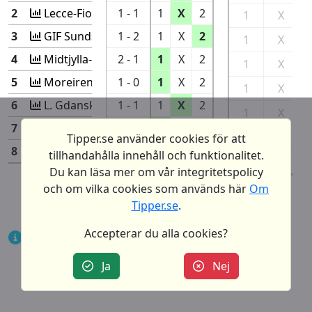
2
Lecce-Fiorentin
1 - 1
1
X
2
1
X
3
GIF Sunds-Brage
1 - 2
1
X
2
1
X
4
Midtjylla-Århus
2 - 1
1
X
2
1
X
5
Moreirens-Estoril
1 - 0
1
X
2
1
X
6
L. Gdansk-GKS Piast
1 - 1
1
X
2
1
X
7
Deportivo-Mirandes
3 - 1
1
X
2
1
X
Tipper.se använder cookies för att
8
Dunkerque-Laval
0 - 2
1
X
2
tillhandahålla innehåll och funktionalitet.
1
X
Du kan läsa mer om vår integritetspolicy
Antal rätt:
0
och om vilka cookies som används här
Om
Tipper.se
.
Accepterar du alla cookies?
Notera att ‘Antal rätt’ indikerar antal
möjliga rätt för enkelrader eller vid
Ja
Nej
matematisk gardering.