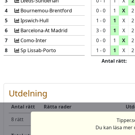
3
Leeds-Sunderlan
0 - 1
1
X
2
4
Bournemou-Brentford
0 - 0
1
X
2
5
Ipswich-Hull
1 - 0
1
X
2
6
Barcelona-At Madrid
3 - 0
1
X
2
7
Como-Inter
0 - 0
1
X
2
8
Sp Lissab-Porto
1 - 0
1
X
2
Antal rätt:
Utdelning
Antal rätt
Rätta rader
Utd
8 rätt
648
3
Tipper.s
Du kan läsa mer 
2 319