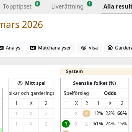
5
1
Topptipset
Liverättning
Alla resul
 mars 2026
Analys
Matchanalyser
Visa
Garder
System
Mitt spel
Svenska folket (%)
Spikar och garderingar
Spelförslag
Odds
1
X
2
1
X
2
1
X
2
12%
22%
66%
1
X
2
1
X
2
61%
24%
15%
1
X
2
1
X
2