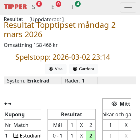
0
0
4
Tipper
S
E
T
Resultat
[Uppdaterad:
]
Resultat Topptipset måndag 2
mars 2026
Omsättning 158 466 kr
Spelstopp: 2026-03-02 23:14
Visa
Gardera
System:
Enkelrad
Rader:
1
Mitt spe
Kupong
Resultat
Spikar och garde
Nr
Match
Mål
1
X
2
1
X
1
Estudiant-Velez Sar
0 - 1
1
X
2
1
X