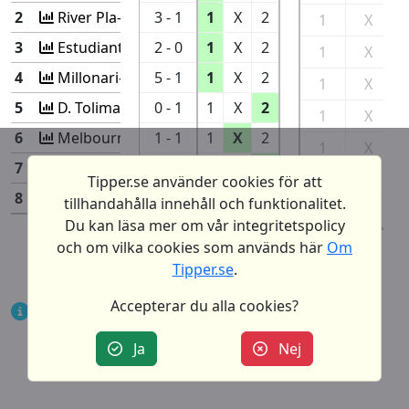
2
River Pla-Banfield
3 - 1
1
X
2
1
X
3
Estudiant-Huracan
2 - 0
1
X
2
1
X
4
Millonari-Pereira
5 - 1
1
X
2
1
X
5
D. Tolima-Tachira
0 - 1
1
X
2
1
X
6
Melbourne-Adelaide
1 - 1
1
X
2
1
X
7
Sanfrecce-Kyoto San
1 - 2
1
X
2
1
X
Tipper.se använder cookies för att
8
Vissel Ko-Avispa Fu
2 - 1
1
X
2
tillhandahålla innehåll och funktionalitet.
1
X
Du kan läsa mer om vår integritetspolicy
Antal rätt:
0
och om vilka cookies som används här
Om
Tipper.se
.
Accepterar du alla cookies?
Notera att ‘Antal rätt’ indikerar antal
möjliga rätt för enkelrader eller vid
Ja
Nej
matematisk gardering.