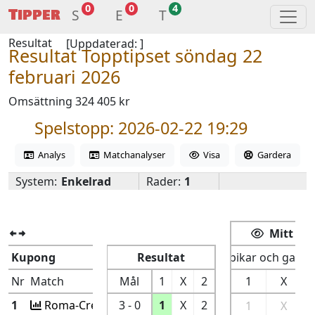
0
0
4
Tipper
S
E
T
Resultat
[Uppdaterad:
]
Resultat Topptipset söndag 22
februari 2026
Omsättning 324 405 kr
Spelstopp: 2026-02-22 19:29
Analys
Matchanalyser
Visa
Gardera
System:
Enkelrad
Rader:
1
Mitt spe
Kupong
Resultat
Spikar och garde
Nr
Match
Mål
1
X
2
1
X
1
Roma-Cremonese
3 - 0
1
X
2
1
X