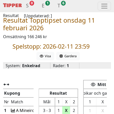
0
1
6
Tipper
S
E
T
Resultat
[Uppdaterad:
]
Resultat Topptipset onsdag 11
februari 2026
Omsättning 166 246 kr
Spelstopp: 2026-02-11 23:59
Visa
Gardera
System:
Enkelrad
Rader:
1
Mitt spe
Kupong
Resultat
Spikar och garde
Nr
Match
Mål
1
X
2
1
X
1
A Mineiro-Remo
3 - 3
1
X
2
1
X