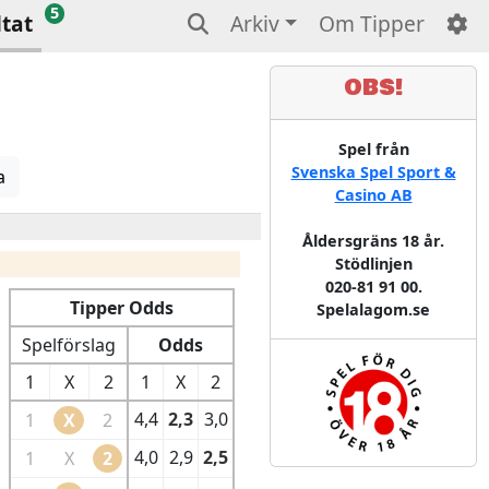
5
ltat
Arkiv
Om Tipper
OBS!
Spel från
Svenska Spel Sport &
a
Casino AB
Åldersgräns 18 år.
Stödlinjen
020-81 91 00.
Tipper Odds
Oddsmixen
Spelalagom.se
Spelförslag
Odds
Spelförslag
Odds
1
X
2
1
X
2
1
X
2
1
X
2
4,4
2,3
3,0
2,7
3,1
3,3
1
X
2
1
X
2
4,0
2,9
2,5
3,4
3,1
2,6
1
X
2
1
X
2