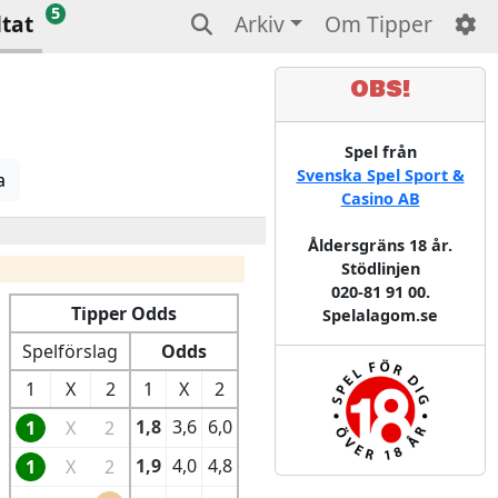
5
ltat
Arkiv
Om Tipper
OBS!
Spel från
Svenska Spel Sport &
a
Casino AB
Åldersgräns 18 år.
Stödlinjen
020-81 91 00.
Tipper Odds
Oddsmixen
Spelalagom.se
Spelförslag
Odds
Spelförslag
Odds
1
X
2
1
X
2
1
X
2
1
X
2
1,8
3,6
6,0
1,9
3,5
5,4
1
X
2
1
X
2
1,9
4,0
4,8
2,3
3,4
3,7
1
X
2
1
X
2