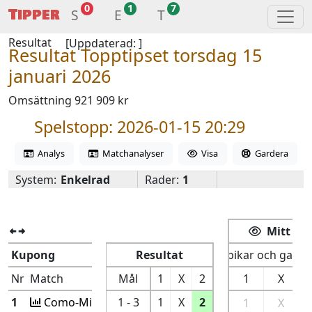
0
1
7
Tipper
S
E
T
Resultat
[Uppdaterad:
]
Resultat Topptipset torsdag 15
januari 2026
Omsättning 921 909 kr
Spelstopp: 2026-01-15 20:29
Analys
Matchanalyser
Visa
Gardera
System:
Enkelrad
Rader:
1
Mitt spe
Kupong
Resultat
Spikar och garde
Nr
Match
Mål
1
X
2
1
X
1
Como-Milan
1 - 3
1
X
2
1
X