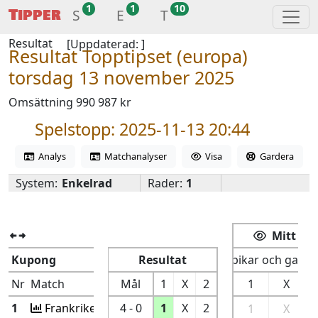
1
1
10
Tipper
S
E
T
Resultat
[Uppdaterad:
]
Resultat Topptipset (europa)
torsdag 13 november 2025
Omsättning 990 987 kr
Spelstopp: 2025-11-13 20:44
Analys
Matchanalyser
Visa
Gardera
System:
Enkelrad
Rader:
1
Mitt spe
Kupong
Resultat
Spikar och garde
Nr
Match
Mål
1
X
2
1
X
1
Frankrike-Ukraina
4 - 0
1
X
2
1
X