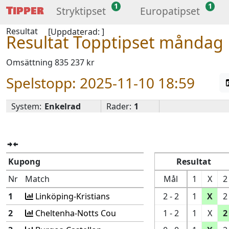
1
1
Tipper
Stryktipset
Europatipset
Resultat
[Uppdaterad:
]
Resultat Topptipset måndag
Omsättning 835 237 kr
Spelstopp: 2025-11-10 18:59
System:
Enkelrad
Rader:
1
Kupong
Resultat
Nr
Match
Mål
1
X
2
1
Linköping-Kristians
2 - 2
1
X
2
2
Cheltenha-Notts Cou
1 - 2
1
X
2