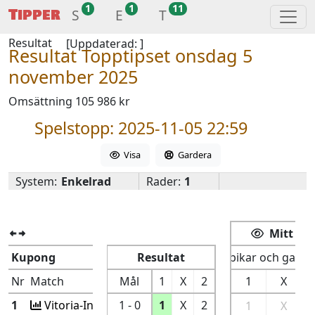
1
1
11
Tipper
S
E
T
Resultat
[Uppdaterad:
]
Resultat Topptipset onsdag 5
november 2025
Omsättning 105 986 kr
Spelstopp: 2025-11-05 22:59
Visa
Gardera
System:
Enkelrad
Rader:
1
Mitt spe
Kupong
Resultat
Spikar och garde
Nr
Match
Mål
1
X
2
1
X
1
Vitoria-Internaci
1 - 0
1
X
2
1
X