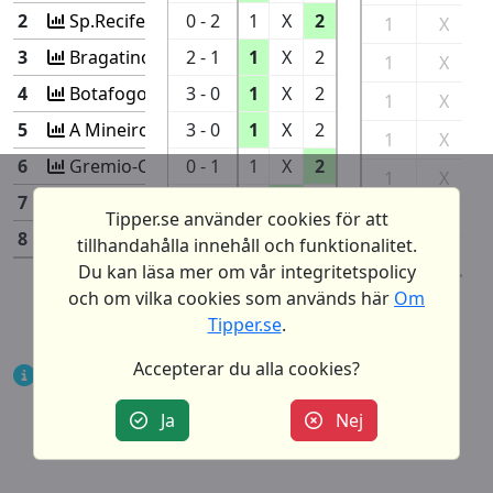
2
Sp.Recife-Juventude
0 - 2
1
X
2
1
X
3
Bragatino-Corinthia
2 - 1
1
X
2
1
X
4
Botafogo-Vasco da
3 - 0
1
X
2
1
X
5
A Mineiro-Bahia
3 - 0
1
X
2
1
X
6
Gremio-Cruzeiro
0 - 1
1
X
2
1
X
7
Sao Paulo-Flamengo
2 - 2
1
X
2
1
X
Tipper.se använder cookies för att
8
Independi-Arg. Juni
2 - 2
1
X
2
tillhandahålla innehåll och funktionalitet.
1
X
Du kan läsa mer om vår integritetspolicy
Antal rätt:
0
och om vilka cookies som används här
Om
Tipper.se
.
Accepterar du alla cookies?
Notera att ‘Antal rätt’ indikerar antal
möjliga rätt för enkelrader eller vid
Ja
Nej
matematisk gardering.