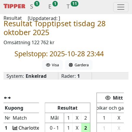
1
1
11
Tipper
S
E
T
Resultat
[Uppdaterad:
]
Resultat Topptipset tisdag 28
oktober 2025
Omsättning 122 762 kr
Spelstopp: 2025-10-28 23:44
Visa
Gardera
System:
Enkelrad
Rader:
1
Mitt spe
Kupong
Resultat
Spikar och garde
Nr
Match
Mål
1
X
2
1
X
1
Charlotte-N.Y. City
0 - 1
1
X
2
1
X