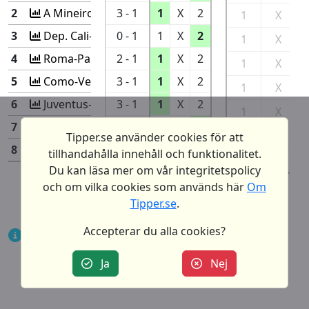
2
A Mineiro-Independi
3 - 1
1
X
2
1
X
3
Dep. Cali-Alianza F
0 - 1
1
X
2
1
X
4
Roma-Parma
2 - 1
1
X
2
1
X
5
Como-Verona
3 - 1
1
X
2
1
X
6
Juventus-Udinese
3 - 1
1
X
2
1
X
7
Mainz-Stuttgart
0 - 2
1
X
2
1
X
Tipper.se använder cookies för att
8
Greuther-Kaisersla
0 - 1
1
X
2
tillhandahålla innehåll och funktionalitet.
1
X
Du kan läsa mer om vår integritetspolicy
Antal rätt:
0
och om vilka cookies som används här
Om
Tipper.se
.
Accepterar du alla cookies?
Notera att ‘Antal rätt’ indikerar antal
möjliga rätt för enkelrader eller vid
Ja
Nej
matematisk gardering.