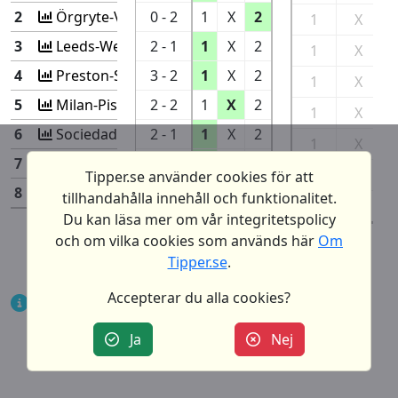
2
Örgryte-Västerås
0 - 2
1
X
2
1
X
3
Leeds-West Ham
2 - 1
1
X
2
1
X
4
Preston-Sheff U
3 - 2
1
X
2
1
X
5
Milan-Pisa
2 - 2
1
X
2
1
X
6
Sociedad-Sevilla
2 - 1
1
X
2
1
X
7
Werder Br-U. Berlin
1 - 0
1
X
2
1
X
Tipper.se använder cookies för att
8
Paris FC-Nantes
1 - 2
1
X
2
tillhandahålla innehåll och funktionalitet.
1
X
Du kan läsa mer om vår integritetspolicy
Antal rätt:
0
och om vilka cookies som används här
Om
Tipper.se
.
Accepterar du alla cookies?
Notera att ‘Antal rätt’ indikerar antal
möjliga rätt för enkelrader eller vid
Ja
Nej
matematisk gardering.