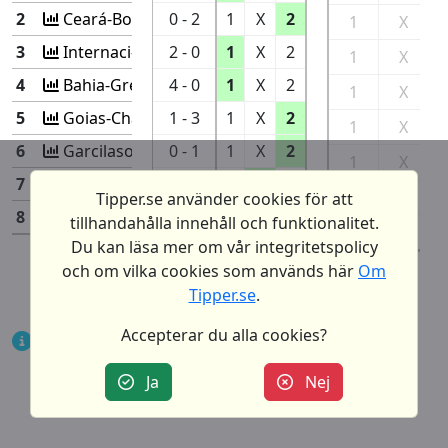
2
Ceará-Botafogo
0 - 2
1
X
2
1
X
3
Internaci-Sp.Recife
2 - 0
1
X
2
1
X
4
Bahia-Gremio
4 - 0
1
X
2
1
X
5
Goias-Chapecoen
1 - 3
1
X
2
1
X
6
Garcilaso-Sp. Crist
0 - 1
1
X
2
1
X
7
Libertad -U. Catoli
1 - 1
1
X
2
1
X
Tipper.se använder cookies för att
8
Alajuelen-Deportivo
2 - 0
1
X
2
tillhandahålla innehåll och funktionalitet.
1
X
Du kan läsa mer om vår integritetspolicy
Antal rätt:
0
och om vilka cookies som används här
Om
Tipper.se
.
Accepterar du alla cookies?
Notera att ‘Antal rätt’ indikerar antal
möjliga rätt för enkelrader eller vid
Ja
Nej
matematisk gardering.