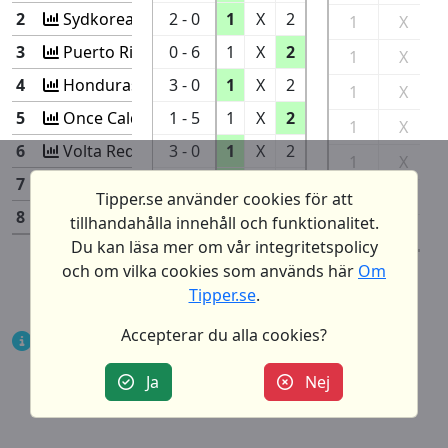
2
Sydkorea-Paraguay
2 - 0
1
X
2
1
X
3
Puerto Ri-Argentina
0 - 6
1
X
2
1
X
4
Honduras-Haiti
3 - 0
1
X
2
1
X
5
Once Cald-Medellin
1 - 5
1
X
2
1
X
6
Volta Red-Goianiens
3 - 0
1
X
2
1
X
7
Fortaleza-Chico
1 - 0
1
X
2
1
X
Tipper.se använder cookies för att
8
CR Brasil-Ferroviar
2 - 2
1
X
2
tillhandahålla innehåll och funktionalitet.
1
X
Du kan läsa mer om vår integritetspolicy
Antal rätt:
0
och om vilka cookies som används här
Om
Tipper.se
.
Accepterar du alla cookies?
Notera att ‘Antal rätt’ indikerar antal
möjliga rätt för enkelrader eller vid
Ja
Nej
matematisk gardering.