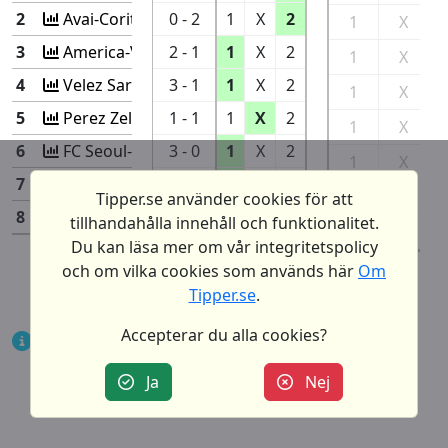
2
Avai-Coritiba
0 - 2
1
X
2
1
X
3
America-Volta Red
2 - 1
1
X
2
1
X
4
Velez Sar-Tucuman
3 - 1
1
X
2
1
X
5
Perez Zel-Municipal
1 - 1
1
X
2
1
X
6
FC Seoul-Buriram U
3 - 0
1
X
2
1
X
7
Chengdu R-Gangwon F
1 - 0
1
X
2
1
X
Tipper.se använder cookies för att
8
Johor Dar-Machida Z
0 - 0
1
X
2
tillhandahålla innehåll och funktionalitet.
1
X
Du kan läsa mer om vår integritetspolicy
Antal rätt:
0
och om vilka cookies som används här
Om
Tipper.se
.
Accepterar du alla cookies?
Notera att ‘Antal rätt’ indikerar antal
möjliga rätt för enkelrader eller vid
Ja
Nej
matematisk gardering.