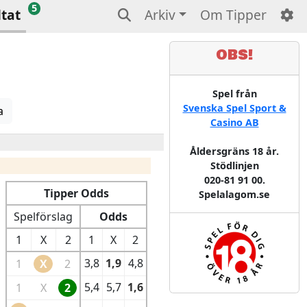
5
ltat
Arkiv
Om Tipper
OBS!
Spel från
Svenska Spel Sport &
a
Casino AB
Åldersgräns 18 år.
Stödlinjen
020-81 91 00.
Tipper Odds
Oddsmixen
Spelalagom.se
Spelförslag
Odds
Spelförslag
Odds
1
X
2
1
X
2
1
X
2
1
X
2
3,8
1,9
4,8
2,1
3,0
5,0
1
X
2
1
X
2
5,4
5,7
1,6
4,1
4,0
2,0
1
X
2
1
X
2