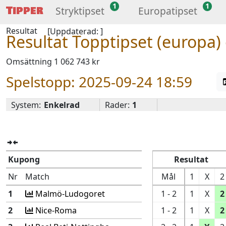
1
1
Tipper
Stryktipset
Europatipset
Resultat
[Uppdaterad:
]
Resultat Topptipset (europa
Omsättning 1 062 743 kr
Spelstopp: 2025-09-24 18:59
System:
Enkelrad
Rader:
1
Kupong
Resultat
Nr
Match
Mål
1
X
2
1
Malmö-Ludogoret
1 - 2
1
X
2
2
Nice-Roma
1 - 2
1
X
2