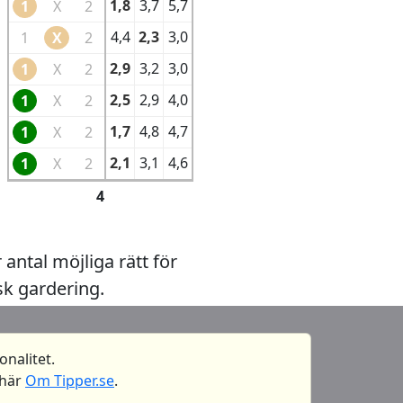
1,8
3,7
5,7
2,0
3,8
4,2
1
X
2
1
X
2
4,4
2,3
3,0
2,7
3,2
3,2
1
X
2
1
X
2
2,9
3,2
3,0
2,6
3,7
2,9
1
X
2
1
X
2
2,5
2,9
4,0
1,7
4,3
5,8
1
X
2
1
X
2
1,7
4,8
4,7
2,7
3,7
2,7
1
X
2
1
X
2
2,1
3,1
4,6
1,6
4,3
7,4
1
X
2
1
X
2
4
5
r antal möjliga rätt för
sk gardering.
onalitet.
 här
Om Tipper.se
.