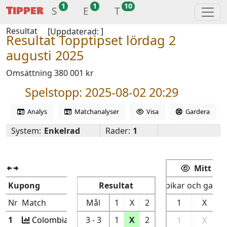
1
1
10
Tipper
S
E
T
Resultat
[Uppdaterad:
]
Resultat Topptipset lördag 2
augusti 2025
Omsättning 380 001 kr
Spelstopp: 2025-08-02 20:29
Analys
Matchanalyser
Visa
Gardera
System:
Enkelrad
Rader:
1
Mitt spe
Kupong
Resultat
Spikar och garde
Nr
Match
Mål
1
X
2
1
X
1
Colombia-Brasilien
3 - 3
1
X
2
1
X