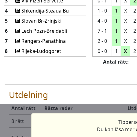
3
Vik Plzen-Servette
0 - 1
1
X
2
4
Shkendija-Steaua Bu
1 - 0
1
X
2
5
Slovan Br-Zrinjski
4 - 0
1
X
2
6
Lech Pozn-Breidabli
7 - 1
1
X
2
7
Rangers-Panathina
2 - 0
1
X
2
8
Rijeka-Ludogoret
0 - 0
1
X
2
Antal rätt:
Utdelning
Antal rätt
Rätta rader
Utd
8 rätt
279
3
Tipper.s
Du kan läsa mer 
1 062