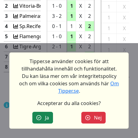
2
Vitoria-Bragatino
1 - 0
1
X
2
1
X
3
Palmeiras-A Mineiro
3 - 2
1
X
2
1
X
4
Sp.Recife-Botafogo
0 - 1
1
X
2
1
X
5
Flamengo-Fluminens
1 - 0
1
X
2
1
X
6
Tigre-Arg. Juni
2 - 1
1
X
2
1
X
7
Newell´s-Banfield
1 - 2
1
X
2
1
X
Tipper.se använder cookies för att
8
Belgrano-Racing Cl
0 - 1
1
X
2
tillhandahålla innehåll och funktionalitet.
1
X
Du kan läsa mer om vår integritetspolicy
Antal rätt:
0
och om vilka cookies som används här
Om
Tipper.se
.
Accepterar du alla cookies?
Notera att ‘Antal rätt’ indikerar antal
möjliga rätt för enkelrader eller vid
Ja
Nej
matematisk gardering.