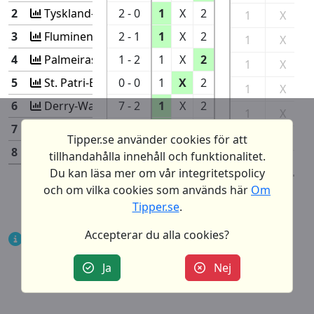
2
Tyskland-Polen
2 - 0
1
X
2
1
X
3
Fluminens-Al Hilal
2 - 1
1
X
2
1
X
4
Palmeiras-Chelsea
1 - 2
1
X
2
1
X
5
St. Patri-Bohemians
0 - 0
1
X
2
1
X
6
Derry-Waterford
7 - 2
1
X
2
1
X
7
Shelbourn-Cork
3 - 1
1
X
2
1
X
Tipper.se använder cookies för att
8
Drogheda-Galway
1 - 0
1
X
2
tillhandahålla innehåll och funktionalitet.
1
X
Du kan läsa mer om vår integritetspolicy
Antal rätt:
0
och om vilka cookies som används här
Om
Tipper.se
.
Accepterar du alla cookies?
Notera att ‘Antal rätt’ indikerar antal
möjliga rätt för enkelrader eller vid
Ja
Nej
matematisk gardering.