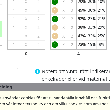
70%
20%
10%
1
X
2
1
X
2
49%
30%
21%
1
X
2
1
X
2
52%
27%
21%
1
X
2
1
X
2
38%
33%
29%
1
X
2
1
X
2
43%
32%
25%
1
X
2
1
X
2
72%
19%
9%
1
X
2
1
X
2
0
4
Notera att ‘Antal rätt’ indikera
enkelrader eller vid matemati
elning
564 kr
e använder cookies för att tillhandahålla innehåll och funkti
om vår integritetspolicy och om vilka cookies som används
 424 kr