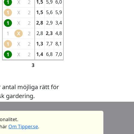
1,5
5,9
6,0
1,5
5,0
7,6
1
X
2
1
X
2
1,5
5,6
5,9
1,8
4,0
4,8
1
X
2
1
X
2
2,8
2,9
3,4
2,2
3,3
4,2
1
X
2
1
X
2
2,8
2,3
4,8
2,7
2,8
3,7
1
X
2
1
X
2
1,3
7,7
8,1
1,8
4,1
4,6
1
X
2
1
X
2
1,4
6,8
7,0
1,4
5,8
8,8
1
X
2
1
X
2
3
4
r antal möjliga rätt för
sk gardering.
onalitet.
 här
Om Tipper.se
.