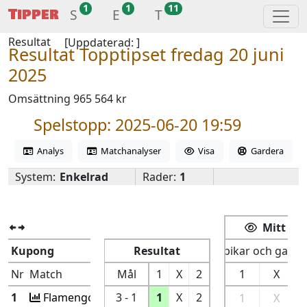
1
1
11
Tipper
S
E
T
Resultat
[Uppdaterad:
]
Resultat Topptipset fredag 20 juni
2025
Omsättning 965 564 kr
Spelstopp: 2025-06-20 19:59
Analys
Matchanalyser
Visa
Gardera
System:
Enkelrad
Rader:
1
Mitt spe
Kupong
Resultat
Spikar och garde
Nr
Match
Mål
1
X
2
1
X
1
Flamengo-Chelsea
3 - 1
1
X
2
1
X