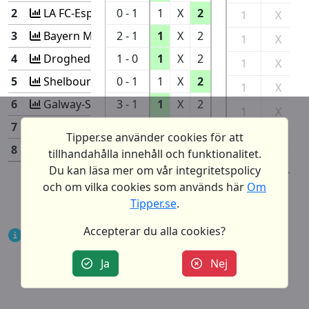
2
LA FC-Esperance
0 - 1
1
X
2
1
X
3
Bayern Mü-Boca Juni
2 - 1
1
X
2
1
X
4
Drogheda-Sligo Rov
1 - 0
1
X
2
1
X
5
Shelbourn-Derry
0 - 1
1
X
2
1
X
6
Galway-St. Patri
3 - 1
1
X
2
1
X
7
Waterford-Bohemians
2 - 1
1
X
2
1
X
Tipper.se använder cookies för att
8
Shamrock-Cork
4 - 1
1
X
2
tillhandahålla innehåll och funktionalitet.
1
X
Du kan läsa mer om vår integritetspolicy
Antal rätt:
0
och om vilka cookies som används här
Om
Tipper.se
.
Accepterar du alla cookies?
Notera att ‘Antal rätt’ indikerar antal
möjliga rätt för enkelrader eller vid
Ja
Nej
matematisk gardering.