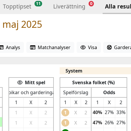
11
0
Topptipset
Liverättning
Alla resu
7 maj 2025
Analys
Matchanalyser
Visa
Garder
System
Mitt spel
Svenska folket (%)
Spikar och garderingar
Spelförslag
Odds
1
X
2
1
X
2
1
X
2
40%
27%
33%
1
X
2
1
X
2
47%
26%
27%
1
X
2
1
X
2