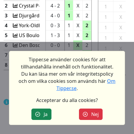
2
Crystal P-Wolves
4 - 2
1
X
2
1
X
3
Djurgårde-AIK
4 - 0
1
X
2
1
X
4
York-Oldham
0 - 3
1
X
2
1
X
5
US Boulog-Clermont
1 - 3
1
X
2
1
X
6
Den Bosch-Telstar
0 - 0
1
X
2
1
X
7
New Engla-Chicago
1 - 3
1
X
2
1
X
Tipper.se använder cookies för att
8
San Jose-Portland
0 - 0
1
X
2
tillhandahålla innehåll och funktionalitet.
1
X
Du kan läsa mer om vår integritetspolicy
Antal rätt:
0
och om vilka cookies som används här
Om
Tipper.se
.
Accepterar du alla cookies?
Notera att ‘Antal rätt’ indikerar antal
möjliga rätt för enkelrader eller vid
Ja
Nej
matematisk gardering.