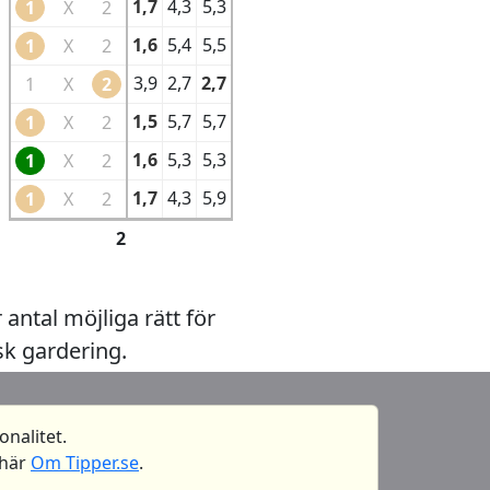
1,7
4,3
5,3
1,7
4,1
6,1
1
X
2
1
X
2
1,6
5,4
5,5
2,2
3,6
3,8
1
X
2
1
X
2
3,9
2,7
2,7
2,7
3,1
3,3
1
X
2
1
X
2
1,5
5,7
5,7
1,8
3,9
5,0
1
X
2
1
X
2
1,6
5,3
5,3
1,4
5,4
8,1
1
X
2
1
X
2
1,7
4,3
5,9
1,5
4,6
8,6
1
X
2
1
X
2
2
2
r antal möjliga rätt för
sk gardering.
onalitet.
 här
Om Tipper.se
.