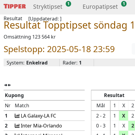
1
1
Tipper
Stryktipset
Europatipset
Resultat
[Uppdaterad:
]
Resultat Topptipset söndag 
Omsättning 123 564 kr
Spelstopp: 2025-05-18 23:59
System:
Enkelrad
Rader:
1
Kupong
Resultat
Nr
Match
Mål
1
X
2
1
LA Galaxy-LA FC
2 - 2
1
X
2
2
Inter Mia-Orlando
0 - 3
1
X
2