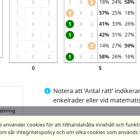
18%
24%
58%
1
X
2
1
X
2
57%
25%
18%
1
X
2
1
X
2
41%
33%
26%
1
X
2
1
X
2
42%
31%
27%
1
X
2
1
X
2
14%
27%
59%
1
X
2
1
X
2
58%
26%
16%
1
X
2
1
X
2
0
5
Notera att ‘Antal rätt’ indikera
enkelrader eller vid matemati
elning
 815 kr
e använder cookies för att tillhandahålla innehåll och funkti
om vår integritetspolicy och om vilka cookies som används
 235 kr