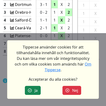
2
Dortmund-Barcelona
3 - 1
1
X
2
1
X
3
Örebro-Helsingbo
0 - 2
1
X
2
1
X
4
Salford-Doncaster
1 - 1
1
X
2
1
X
5
Ceará-Vasco da
2 - 1
1
X
2
1
X
6
Platense-Rosario
0 - 0
1
X
2
1
X
7
Alianza F-Dep Pasto
1 - 0
1
X
2
1
X
Tipper.se använder cookies för att
8
Pereira-Dep. Cali
2 - 0
1
X
2
tillhandahålla innehåll och funktionalitet.
1
X
Du kan läsa mer om vår integritetspolicy
Antal rätt:
0
och om vilka cookies som används här
Om
Tipper.se
.
Accepterar du alla cookies?
Notera att ‘Antal rätt’ indikerar antal
möjliga rätt för enkelrader eller vid
Ja
Nej
matematisk gardering.