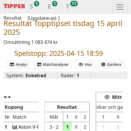
1
1
11
Tipper
S
E
T
Resultat
[Uppdaterad:
]
Resultat Topptipset tisdag 15 april
2025
Omsättning 1 083 474 kr
Spelstopp: 2025-04-15 18:59
Analys
Matchanalyser
Visa
Gardera
System:
Enkelrad
Rader:
1
Mitt spe
Kupong
Resultat
Spikar och garde
Nr
Match
Mål
1
X
2
1
X
1
Aston V-Paris SG
3 - 2
1
X
2
1
X