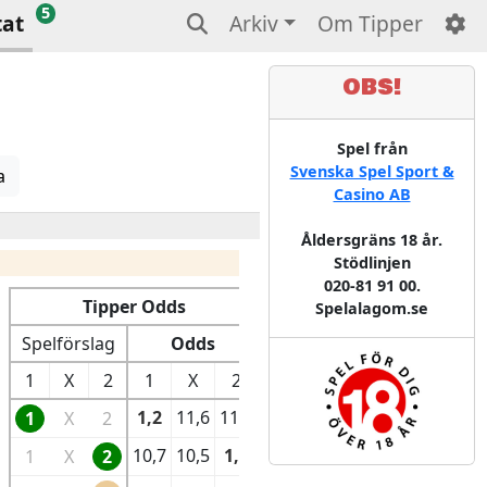
5
tat
Arkiv
Om Tipper
OBS!
Spel från
Svenska Spel Sport &
a
Casino AB
Åldersgräns 18 år.
Stödlinjen
020-81 91 00.
Tipper Odds
Oddsmixen
Spelalagom.se
Spelförslag
Odds
Spelförslag
Odds
1
X
2
1
X
2
1
X
2
1
X
1,2
11,6
11,6
1,2
9,6
1
1
X
2
1
X
2
10,7
10,5
1,2
6,6
5,2
1
1
X
2
1
X
2