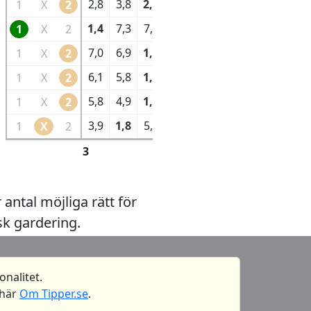
2,8
3,8
2,6
2,2
3,8
3
1
X
2
1
X
2
1,4
7,3
7,7
1,5
5,5
7
1
X
2
1
X
2
7,0
6,9
1,4
3,0
3,7
2
1
X
2
1
X
2
6,1
5,8
1,5
2,7
3,7
2
1
X
2
1
X
2
5,8
4,9
1,6
4,8
3,9
1
1
X
2
1
X
2
3,9
1,8
5,1
2,6
3,0
3
1
X
2
1
X
2
3
6
r antal möjliga rätt för
sk gardering.
onalitet.
 här
Om Tipper.se
.