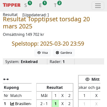
1
1
2
Tipper
S
E
T
Resultat
[Uppdaterad:
]
Resultat Topptipset torsdag 20
mars 2025
Omsättning 149 702 kr
Spelstopp: 2025-03-20 23:59
Visa
Gardera
System:
Enkelrad
Rader:
1
Mitt spe
Kupong
Resultat
Spikar och garde
Nr
Match
Mål
1
X
2
1
X
1
Brasilien-Colombia
2 - 1
1
X
2
1
X