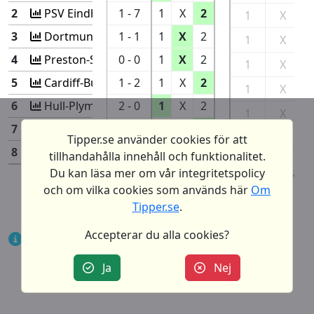
2
PSV Eindh-Arsenal
1 - 7
1
X
2
1
X
3
Dortmund-Lille
1 - 1
1
X
2
1
X
4
Preston-Swansea
0 - 0
1
X
2
1
X
5
Cardiff-Burnley
1 - 2
1
X
2
1
X
6
Hull-Plymouth
2 - 0
1
X
2
1
X
7
Millwall-Bristol C
0 - 2
1
X
2
1
X
Tipper.se använder cookies för att
8
Huddersfi-Wrexham
0 - 1
1
X
2
tillhandahålla innehåll och funktionalitet.
1
X
Du kan läsa mer om vår integritetspolicy
Antal rätt:
0
och om vilka cookies som används här
Om
Tipper.se
.
Accepterar du alla cookies?
Notera att ‘Antal rätt’ indikerar antal
möjliga rätt för enkelrader eller vid
Ja
Nej
matematisk gardering.