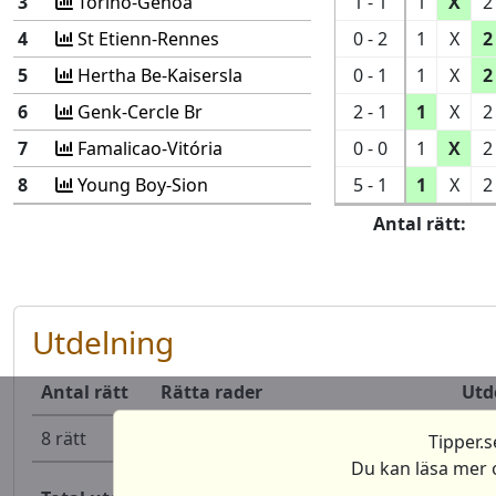
3
Torino-Genoa
1 - 1
1
X
2
4
St Etienn-Rennes
0 - 2
1
X
2
5
Hertha Be-Kaisersla
0 - 1
1
X
2
6
Genk-Cercle Br
2 - 1
1
X
2
7
Famalicao-Vitória
0 - 0
1
X
2
8
Young Boy-Sion
5 - 1
1
X
2
Antal rätt:
Utdelning
Antal rätt
Rätta rader
Utd
8 rätt
256
1
Tipper.s
Du kan läsa mer 
388