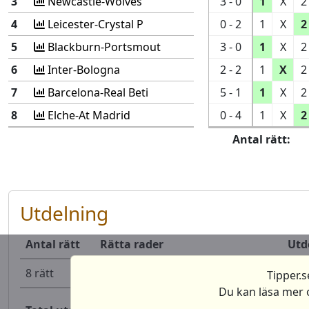
3
Newcastle-Wolves
3 - 0
1
X
2
4
Leicester-Crystal P
0 - 2
1
X
2
5
Blackburn-Portsmout
3 - 0
1
X
2
6
Inter-Bologna
2 - 2
1
X
2
7
Barcelona-Real Beti
5 - 1
1
X
2
8
Elche-At Madrid
0 - 4
1
X
2
Antal rätt:
Utdelning
Antal rätt
Rätta rader
Utd
8 rätt
6214
Tipper.s
Du kan läsa mer 
1 050