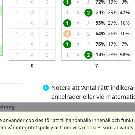
72%
19%
9%
1
X
2
1
X
2
24%
29%
47%
1
X
2
1
X
2
55%
27%
18%
1
X
2
1
X
2
64%
26%
10%
1
X
2
1
X
2
76%
17%
7%
1
X
2
1
X
2
14%
28%
58%
1
X
2
1
X
2
0
7
Notera att ‘Antal rätt’ indikera
enkelrader eller vid matemati
elning
169 kr
e använder cookies för att tillhandahålla innehåll och funkti
om vår integritetspolicy och om vilka cookies som används
 166 kr