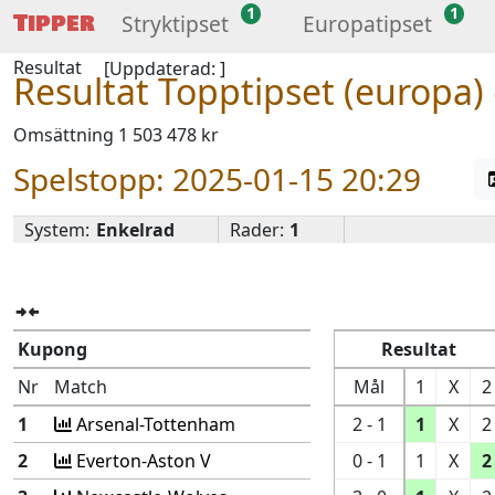
1
1
Tipper
Stryktipset
Europatipset
Resultat
[Uppdaterad:
]
Resultat Topptipset (europa)
Omsättning 1 503 478 kr
Spelstopp: 2025-01-15 20:29
System:
Enkelrad
Rader:
1
Kupong
Resultat
Nr
Match
Mål
1
X
2
1
Arsenal-Tottenham
2 - 1
1
X
2
2
Everton-Aston V
0 - 1
1
X
2