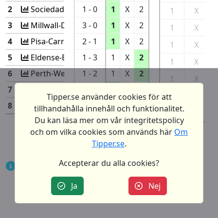
2
Sociedad-Villarrea
1 - 0
1
X
2
1
X
3
Millwall-Dagenham
3 - 0
1
X
2
1
X
4
Pisa-Carrarese
2 - 1
1
X
2
1
X
5
Eldense-Eibar
1 - 3
1
X
2
1
X
6
Perth-Western S
1 - 2
1
X
2
1
X
7
Holstein -Dortmund
4 - 2
1
X
2
1
X
Tipper.se använder cookies för att
8
Como-Milan
1 - 2
1
X
2
tillhandahålla innehåll och funktionalitet.
1
X
Du kan läsa mer om vår integritetspolicy
Antal rätt:
0
och om vilka cookies som används här
Om
Tipper.se
.
Accepterar du alla cookies?
Notera att ‘Antal rätt’ indikerar antal
möjliga rätt för enkelrader eller vid
Ja
Nej
matematisk gardering.