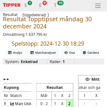
1
0
10
Tipper
S
E
T
Resultat
[Uppdaterad:
]
Resultat Topptipset måndag 30
december 2024
Omsättning 1 637 795 kr
Spelstopp: 2024-12-30 18:29
Analys
Matchanalyser
Visa
Gardera
System:
Enkelrad
Rader:
1
Mitt spe
Kupong
Resultat
Spikar och garde
Nr
Match
Mål
1
X
2
1
X
1
Man Utd-Newcastle
0 - 2
1
X
2
1
X