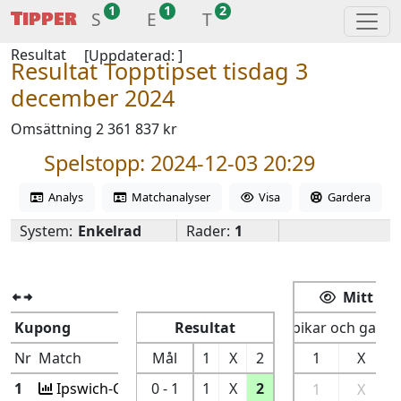
1
1
2
Tipper
S
E
T
Resultat
[Uppdaterad:
]
Resultat Topptipset tisdag 3
december 2024
Omsättning 2 361 837 kr
Spelstopp: 2024-12-03 20:29
Analys
Matchanalyser
Visa
Gardera
System:
Enkelrad
Rader:
1
Mitt spe
Kupong
Resultat
Spikar och garde
Nr
Match
Mål
1
X
2
1
X
1
Ipswich-Crystal P
0 - 1
1
X
2
1
X