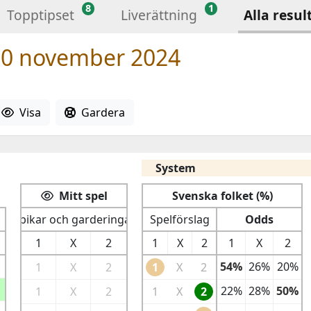
8
1
Topptipset
Liverättning
Alla resul
 20 november 2024
Visa
Gardera
System
Mitt spel
Svenska folket (%)
Spikar och garderingar
Spelförslag
Odds
1
X
2
1
X
2
1
X
2
54%
26%
20%
1
X
2
1
X
2
22%
28%
50%
1
X
2
1
X
2