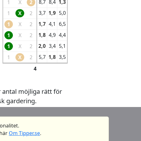
8,7
8,4
1,3
4,7
4,5
1,8
1
X
2
1
X
2
3,7
1,9
5,0
1,9
3,2
5,9
1
X
2
1
X
2
1,7
4,1
6,5
1,9
3,5
5,7
1
X
2
1
X
2
1,8
4,9
4,4
2,0
3,9
4,3
1
X
2
1
X
2
2,0
3,4
5,1
1,8
3,7
6,0
1
X
2
1
X
2
5,7
1,8
3,5
3,0
2,6
3,6
1
X
2
1
X
2
4
3
r antal möjliga rätt för
sk gardering.
onalitet.
 här
Om Tipper.se
.