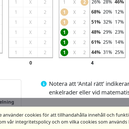
26%
28%
46%
1
X
2
1
X
2
68%
20%
12%
1
X
2
1
X
2
51%
32%
17%
1
X
2
1
X
2
48%
29%
23%
1
X
2
1
X
2
61%
25%
14%
1
X
2
1
X
2
44%
31%
25%
1
X
2
1
X
2
0
4
Notera att ‘Antal rätt’ indikera
enkelrader eller vid matemati
elning
 844 kr
e använder cookies för att tillhandahålla innehåll och funkti
om vår integritetspolicy och om vilka cookies som används
 228 kr