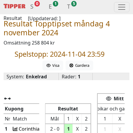
0
1
5
Tipper
S
E
T
Resultat
[Uppdaterad:
]
Resultat Topptipset måndag 4
november 2024
Omsättning 258 804 kr
Spelstopp: 2024-11-04 23:59
Visa
Gardera
System:
Enkelrad
Rader:
1
Mitt spe
Kupong
Resultat
Spikar och garde
Nr
Match
Mål
1
X
2
1
X
1
Corinthia-Palmeiras
2 - 0
1
X
2
1
X