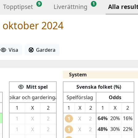
9
1
Topptipset
Liverättning
Alla resul
9 oktober 2024
Visa
Gardera
System
Mitt spel
Svenska folket (%)
Spikar och garderingar
Spelförslag
Odds
1
X
2
1
X
2
1
X
2
64%
20%
16%
1
X
2
1
X
2
48%
30%
22%
1
X
2
1
X
2