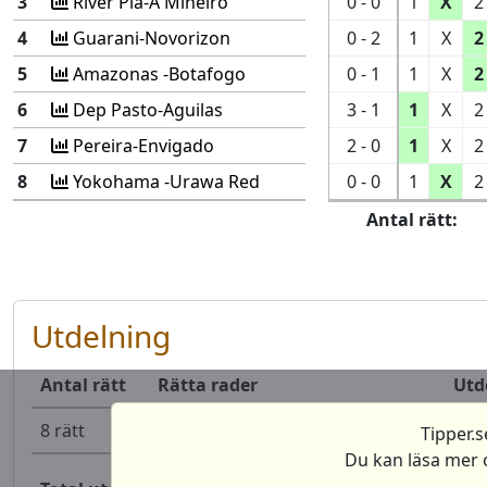
3
River Pla-A Mineiro
0 - 0
1
X
2
4
Guarani-Novorizon
0 - 2
1
X
2
5
Amazonas -Botafogo
0 - 1
1
X
2
6
Dep Pasto-Aguilas
3 - 1
1
X
2
7
Pereira-Envigado
2 - 0
1
X
2
8
Yokohama -Urawa Red
0 - 0
1
X
2
Antal rätt:
Utdelning
Antal rätt
Rätta rader
Utd
8 rätt
7
14
Tipper.s
Du kan läsa mer 
101