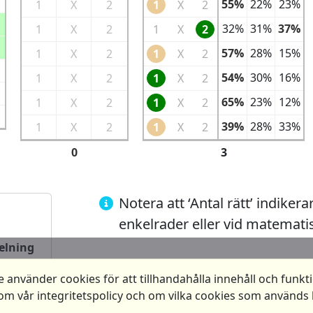
55%
22%
23%
1
X
2
1
X
2
32%
31%
37%
1
X
2
1
X
2
57%
28%
15%
1
X
2
1
X
2
54%
30%
16%
1
X
2
1
X
2
65%
23%
12%
1
X
2
1
X
2
39%
28%
33%
1
X
2
1
X
2
0
3
Notera att ‘Antal rätt’ indikera
enkelrader eller vid matemati
elning
 447 kr
e använder cookies för att tillhandahålla innehåll och funkti
om vår integritetspolicy och om vilka cookies som används
 129 kr