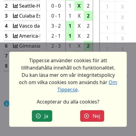
2
Seattle-Houston
0 - 0
1
X
2
1
X
3
Cuiaba Es-Corinthia
0 - 1
1
X
2
1
X
4
Vasco da-Bahia
3 - 2
1
X
2
1
X
5
America-Sp.Recife
2 - 1
1
X
2
1
X
6
Gimnasia-Union de
2 - 3
1
X
2
1
X
7
Huracan-C Cordoba
0 - 0
1
X
2
1
X
Tipper.se använder cookies för att
8
Medellin-Jaguares
4 - 1
1
X
2
tillhandahålla innehåll och funktionalitet.
1
X
Du kan läsa mer om vår integritetspolicy
Antal rätt:
0
och om vilka cookies som används här
Om
Tipper.se
.
Accepterar du alla cookies?
Notera att ‘Antal rätt’ indikerar antal
möjliga rätt för enkelrader eller vid
Ja
Nej
matematisk gardering.