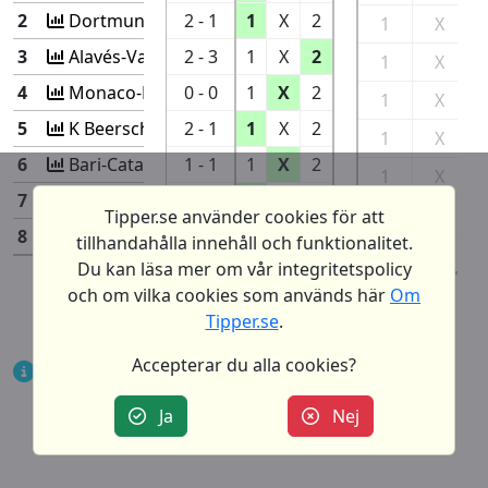
2
Dortmund-St. Pauli
2 - 1
1
X
2
1
X
3
Alavés-Valladoli
2 - 3
1
X
2
1
X
4
Monaco-Lille
0 - 0
1
X
2
1
X
5
K Beersch-Anderlech
2 - 1
1
X
2
1
X
6
Bari-Catanzaro
1 - 1
1
X
2
1
X
7
Cordoba C-Cartagena
2 - 1
1
X
2
1
X
Tipper.se använder cookies för att
8
Newport-Chesterfi
0 - 3
1
X
2
tillhandahålla innehåll och funktionalitet.
1
X
Du kan läsa mer om vår integritetspolicy
Antal rätt:
0
och om vilka cookies som används här
Om
Tipper.se
.
Accepterar du alla cookies?
Notera att ‘Antal rätt’ indikerar antal
möjliga rätt för enkelrader eller vid
Ja
Nej
matematisk gardering.