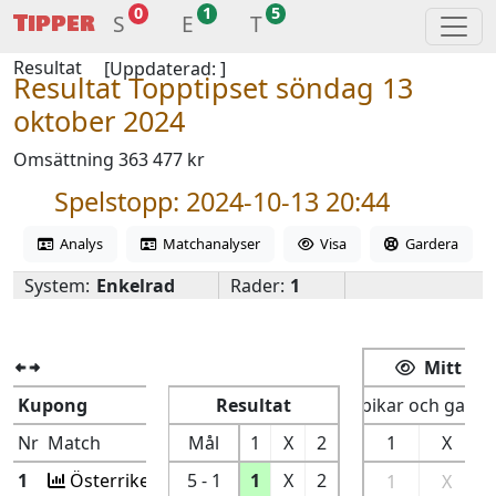
0
1
5
Tipper
S
E
T
Resultat
[Uppdaterad:
]
Resultat Topptipset söndag 13
oktober 2024
Omsättning 363 477 kr
Spelstopp: 2024-10-13 20:44
Analys
Matchanalyser
Visa
Gardera
System:
Enkelrad
Rader:
1
Mitt spe
Kupong
Resultat
Spikar och garde
Nr
Match
Mål
1
X
2
1
X
1
Österrike-Norge
5 - 1
1
X
2
1
X