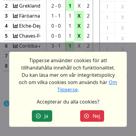
2
Grekland-Irland
2 - 0
1
X
2
1
X
3
Färöarna-Lettland
1 - 1
1
X
2
1
X
4
Elche-Deportivo
0 - 0
1
X
2
1
X
5
Chaves-Feirense
0 - 0
1
X
2
1
X
6
Coritiba-Amazonas
3 - 1
1
X
2
1
X
7
Goias-Vila Nova
0 - 1
1
X
2
1
X
Tipper.se använder cookies för att
8
Atl. Naci-Envigado
2 - 1
1
X
2
tillhandahålla innehåll och funktionalitet.
1
X
Du kan läsa mer om vår integritetspolicy
Antal rätt:
0
och om vilka cookies som används här
Om
Tipper.se
.
Accepterar du alla cookies?
Notera att ‘Antal rätt’ indikerar antal
möjliga rätt för enkelrader eller vid
Ja
Nej
matematisk gardering.