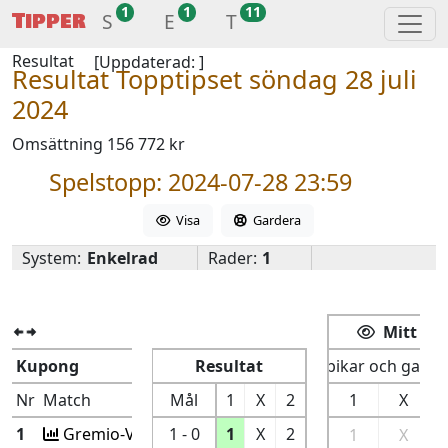
1
1
11
Tipper
S
E
T
Resultat
[Uppdaterad:
]
Resultat Topptipset söndag 28 juli
2024
Omsättning 156 772 kr
Spelstopp: 2024-07-28 23:59
Visa
Gardera
System:
Enkelrad
Rader:
1
Mitt spe
Kupong
Resultat
Spikar och garde
Nr
Match
Mål
1
X
2
1
X
1
Gremio-Vasco da
1 - 0
1
X
2
1
X